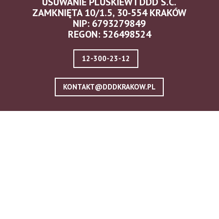
USUWANIE PLUSKIEW I DDD S.C.
ZAMKNIĘTA 10/1.5, 30-554 KRAKÓW
NIP: 6793279849
REGON: 526498524
12-300-23-12
KONTAKT@DDDKRAKOW.PL