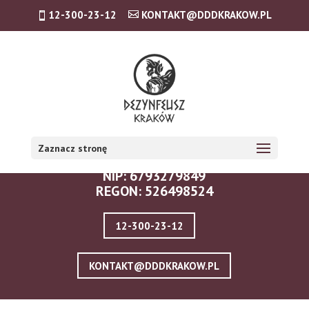
12-300-23-12
KONTAKT@DDDKRAKOW.PL
DANE FIRMY - KRAKÓW:
USUWANIE PLUSKIEW I DDD S.C.
Zaznacz stronę
ZAMKNIĘTA 10/1.5, 30-554 KRAKÓW
NIP: 6793279849
REGON: 526498524
12-300-23-12
KONTAKT@DDDKRAKOW.PL