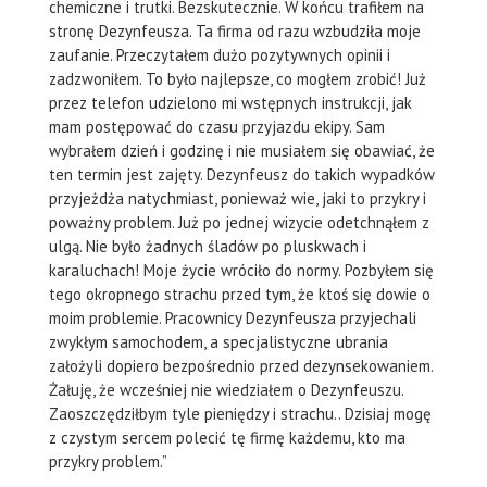
chemiczne i trutki. Bezskutecznie. W końcu trafiłem na
stronę Dezynfeusza. Ta firma od razu wzbudziła moje
zaufanie. Przeczytałem dużo pozytywnych opinii i
zadzwoniłem. To było najlepsze, co mogłem zrobić! Już
przez telefon udzielono mi wstępnych instrukcji, jak
mam postępować do czasu przyjazdu ekipy. Sam
wybrałem dzień i godzinę i nie musiałem się obawiać, że
ten termin jest zajęty. Dezynfeusz do takich wypadków
przyjeżdża natychmiast, ponieważ wie, jaki to przykry i
poważny problem. Już po jednej wizycie odetchnąłem z
ulgą. Nie było żadnych śladów po pluskwach i
karaluchach! Moje życie wróciło do normy. Pozbyłem się
tego okropnego strachu przed tym, że ktoś się dowie o
moim problemie. Pracownicy Dezynfeusza przyjechali
zwykłym samochodem, a specjalistyczne ubrania
założyli dopiero bezpośrednio przed dezynsekowaniem.
Żałuję, że wcześniej nie wiedziałem o Dezynfeuszu.
Zaoszczędziłbym tyle pieniędzy i strachu.. Dzisiaj mogę
z czystym sercem polecić tę firmę każdemu, kto ma
przykry problem.”