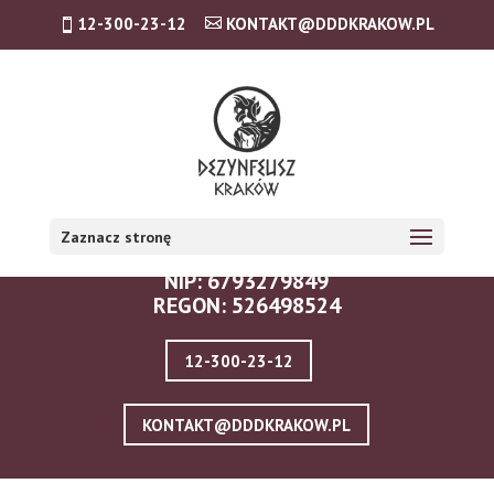
12-300-23-12
KONTAKT@DDDKRAKOW.PL
DANE FIRMY - KRAKÓW:
USUWANIE PLUSKIEW I DDD S.C.
Zaznacz stronę
ZAMKNIĘTA 10/1.5, 30-554 KRAKÓW
NIP: 6793279849
REGON: 526498524
12-300-23-12
KONTAKT@DDDKRAKOW.PL